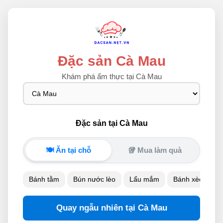
Đặc sản Cà Mau
Khám phá ẩm thực tại Cà Mau
Đặc sản tại Cà Mau
🍽️ Ăn tại chỗ
🥡 Mua làm quà
Bánh tằm
Bún nước lèo
Lẩu mắm
Bánh xèo
B
Quay ngẫu nhiên tại Cà Mau